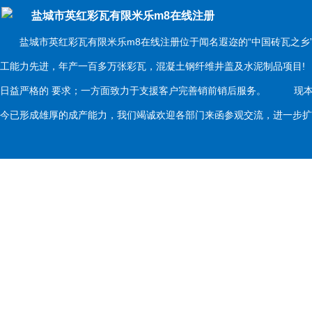
盐城市英红彩瓦有限米乐m8在线注册
盐城市英红彩瓦有限米乐m8在线注册位于闻名遐迩的“中国砖瓦之乡
工能力先进，年产一百多万张彩瓦，混凝土钢纤维井盖及水泥制品项目
日益严格的 要求；一方面致力于支援客户完善销前销后服务。 现本
今已形成雄厚的成产能力，我们竭诚欢迎各部门来函参观交流，进一步扩大