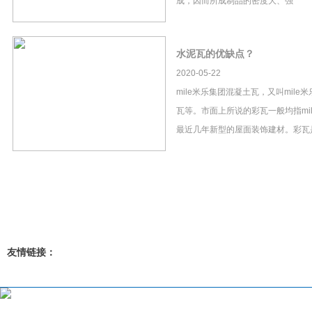
成，因而所成制品的密度大、强
水泥瓦的优缺点？
2020-05-22
mile米乐集团混凝土瓦，又叫mil
瓦等。市面上所说的彩瓦一般均指mi
最近几年新型的屋面装饰建材。彩瓦
友情链接：