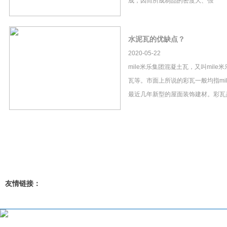
成，因而所成制品的密度大、强
水泥瓦的优缺点？
2020-05-22
mile米乐集团混凝土瓦，又叫mil
瓦等。市面上所说的彩瓦一般均指mi
最近几年新型的屋面装饰建材。彩瓦
友情链接：