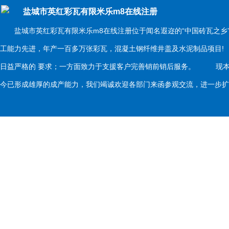
盐城市英红彩瓦有限米乐m8在线注册
盐城市英红彩瓦有限米乐m8在线注册位于闻名遐迩的“中国砖瓦之乡
工能力先进，年产一百多万张彩瓦，混凝土钢纤维井盖及水泥制品项目
日益严格的 要求；一方面致力于支援客户完善销前销后服务。 现本
今已形成雄厚的成产能力，我们竭诚欢迎各部门来函参观交流，进一步扩大