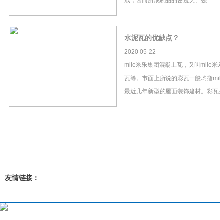
成，因而所成制品的密度大、强
水泥瓦的优缺点？
2020-05-22
mile米乐集团混凝土瓦，又叫mil
瓦等。市面上所说的彩瓦一般均指mi
最近几年新型的屋面装饰建材。彩瓦
友情链接：