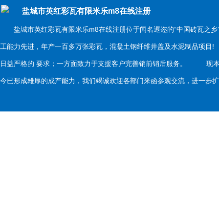
盐城市英红彩瓦有限米乐m8在线注册
盐城市英红彩瓦有限米乐m8在线注册位于闻名遐迩的“中国砖瓦之乡
工能力先进，年产一百多万张彩瓦，混凝土钢纤维井盖及水泥制品项目
日益严格的 要求；一方面致力于支援客户完善销前销后服务。 现本
今已形成雄厚的成产能力，我们竭诚欢迎各部门来函参观交流，进一步扩大