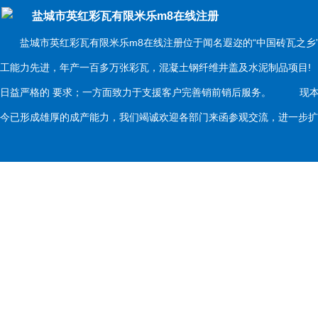
盐城市英红彩瓦有限米乐m8在线注册
盐城市英红彩瓦有限米乐m8在线注册位于闻名遐迩的“中国砖瓦之乡
工能力先进，年产一百多万张彩瓦，混凝土钢纤维井盖及水泥制品项目
日益严格的 要求；一方面致力于支援客户完善销前销后服务。 现本
今已形成雄厚的成产能力，我们竭诚欢迎各部门来函参观交流，进一步扩大