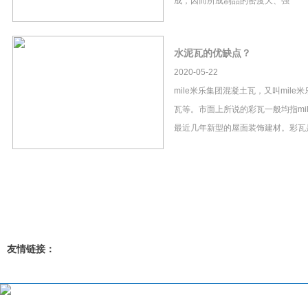
成，因而所成制品的密度大、强
水泥瓦的优缺点？
2020-05-22
mile米乐集团混凝土瓦，又叫mil
瓦等。市面上所说的彩瓦一般均指mi
最近几年新型的屋面装饰建材。彩瓦
友情链接：