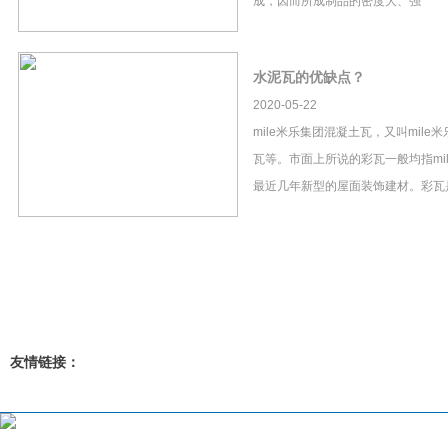
成，因而所成制品的密度大、强
水泥瓦的优缺点？
2020-05-22
mile米乐集团混凝土瓦，又叫mil
瓦等。市面上所说的彩瓦一般均指mi
最近几年新型的屋面装饰建材。彩瓦
友情链接：