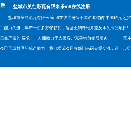
盐城市英红彩瓦有限米乐m8在线注册
盐城市英红彩瓦有限米乐m8在线注册位于闻名遐迩的“中国砖瓦之乡
工能力先进，年产一百多万张彩瓦，混凝土钢纤维井盖及水泥制品项目
日益严格的 要求；一方面致力于支援客户完善销前销后服务。 现本
今已形成雄厚的成产能力，我们竭诚欢迎各部门来函参观交流，进一步扩大