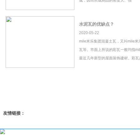
成，因而所成制品的密度大、强
水泥瓦的优缺点？
2020-05-22
mile米乐集团混凝土瓦，又叫mil
瓦等。市面上所说的彩瓦一般均指mi
最近几年新型的屋面装饰建材。彩瓦
友情链接：