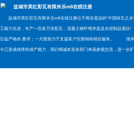
盐城市英红彩瓦有限米乐m8在线注册
盐城市英红彩瓦有限米乐m8在线注册位于闻名遐迩的“中国砖瓦之乡
工能力先进，年产一百多万张彩瓦，混凝土钢纤维井盖及水泥制品项目
日益严格的 要求；一方面致力于支援客户完善销前销后服务。 现本
今已形成雄厚的成产能力，我们竭诚欢迎各部门来函参观交流，进一步扩大