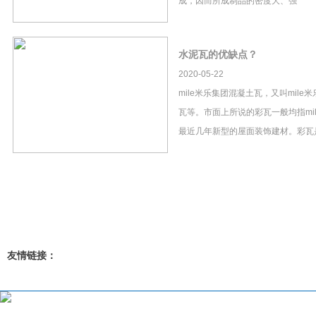
成，因而所成制品的密度大、强
水泥瓦的优缺点？
2020-05-22
mile米乐集团混凝土瓦，又叫mil
瓦等。市面上所说的彩瓦一般均指mi
最近几年新型的屋面装饰建材。彩瓦
友情链接：