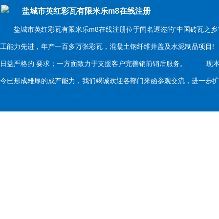
盐城市英红彩瓦有限米乐m8在线注册
盐城市英红彩瓦有限米乐m8在线注册位于闻名遐迩的“中国砖瓦之乡
工能力先进，年产一百多万张彩瓦，混凝土钢纤维井盖及水泥制品项目
日益严格的 要求；一方面致力于支援客户完善销前销后服务。 现本
今已形成雄厚的成产能力，我们竭诚欢迎各部门来函参观交流，进一步扩大