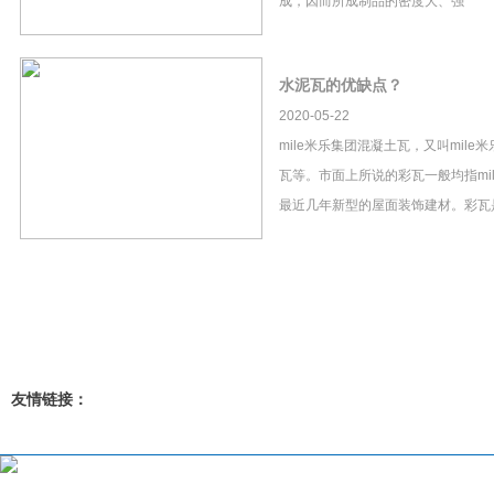
成，因而所成制品的密度大、强
水泥瓦的优缺点？
2020-05-22
mile米乐集团混凝土瓦，又叫mil
瓦等。市面上所说的彩瓦一般均指mi
最近几年新型的屋面装饰建材。彩瓦
友情链接：