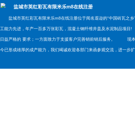
盐城市英红彩瓦有限米乐m8在线注册
盐城市英红彩瓦有限米乐m8在线注册位于闻名遐迩的“中国砖瓦之乡
工能力先进，年产一百多万张彩瓦，混凝土钢纤维井盖及水泥制品项目
日益严格的 要求；一方面致力于支援客户完善销前销后服务。 现本
今已形成雄厚的成产能力，我们竭诚欢迎各部门来函参观交流，进一步扩大