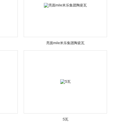
亮面mile米乐集团陶瓷瓦
S瓦