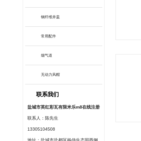
钢纤维井盖
常用配件
烟气道
无动力风帽
联系我们
盐城市英红彩瓦有限米乐m8在线注册
联系人：陈先生
13305104508
地址：盐城市盐都区杨侍生态园西侧