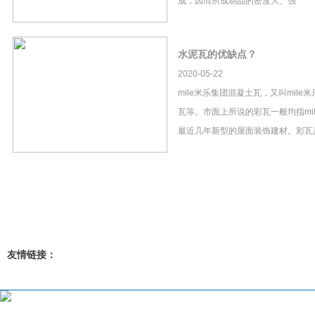
成，因而所成制品的密度大、强
水泥瓦的优缺点？
2020-05-22
mile米乐集团混凝土瓦，又叫mil
瓦等。市面上所说的彩瓦一般均指mi
最近几年新型的屋面装饰建材。彩瓦
友情链接：