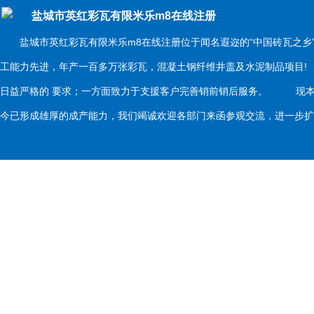
盐城市英红彩瓦有限米乐m8在线注册
盐城市英红彩瓦有限米乐m8在线注册位于闻名遐迩的“中国砖瓦之乡
工能力先进，年产一百多万张彩瓦，混凝土钢纤维井盖及水泥制品项目
日益严格的 要求；一方面致力于支援客户完善销前销后服务。 现本
今已形成雄厚的成产能力，我们竭诚欢迎各部门来函参观交流，进一步扩大