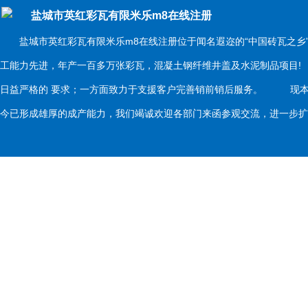
盐城市英红彩瓦有限米乐m8在线注册
盐城市英红彩瓦有限米乐m8在线注册位于闻名遐迩的“中国砖瓦之乡
工能力先进，年产一百多万张彩瓦，混凝土钢纤维井盖及水泥制品项目
日益严格的 要求；一方面致力于支援客户完善销前销后服务。 现本
今已形成雄厚的成产能力，我们竭诚欢迎各部门来函参观交流，进一步扩大