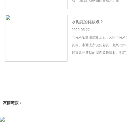
成，因而所成制品的密度大、强
水泥瓦的优缺点？
2020-05-22
mile米乐集团混凝土瓦，又叫mil
瓦等。市面上所说的彩瓦一般均指mi
最近几年新型的屋面装饰建材。彩瓦
友情链接：