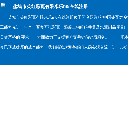
盐城市英红彩瓦有限米乐m8在线注册
盐城市英红彩瓦有限米乐m8在线注册位于闻名遐迩的“中国砖瓦之乡
工能力先进，年产一百多万张彩瓦，混凝土钢纤维井盖及水泥制品项目
日益严格的 要求；一方面致力于支援客户完善销前销后服务。 现本
今已形成雄厚的成产能力，我们竭诚欢迎各部门来函参观交流，进一步扩大