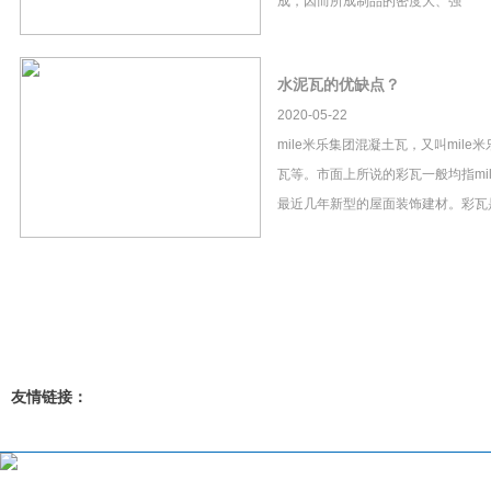
成，因而所成制品的密度大、强
水泥瓦的优缺点？
2020-05-22
mile米乐集团混凝土瓦，又叫mil
瓦等。市面上所说的彩瓦一般均指mi
最近几年新型的屋面装饰建材。彩瓦
友情链接：