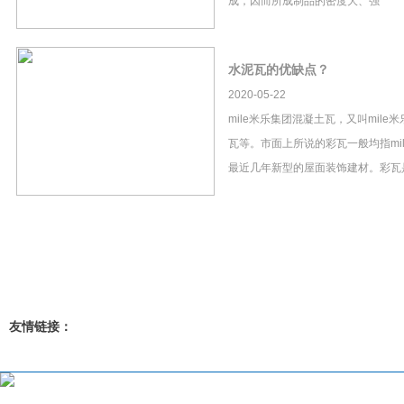
成，因而所成制品的密度大、强
水泥瓦的优缺点？
2020-05-22
mile米乐集团混凝土瓦，又叫mil
瓦等。市面上所说的彩瓦一般均指mi
最近几年新型的屋面装饰建材。彩瓦
友情链接：