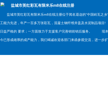
盐城市英红彩瓦有限米乐m8在线注册
盐城市英红彩瓦有限米乐m8在线注册位于闻名遐迩的“中国砖瓦之乡
工能力先进，年产一百多万张彩瓦，混凝土钢纤维井盖及水泥制品项目
日益严格的 要求；一方面致力于支援客户完善销前销后服务。 现本
今已形成雄厚的成产能力，我们竭诚欢迎各部门来函参观交流，进一步扩大