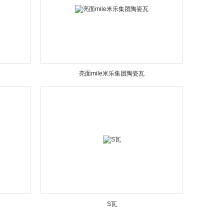
亮面mile米乐集团陶瓷瓦
S瓦