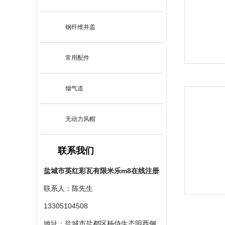
钢纤维井盖
常用配件
烟气道
无动力风帽
联系我们
盐城市英红彩瓦有限米乐m8在线注册
联系人：陈先生
13305104508
地址：盐城市盐都区杨侍生态园西侧