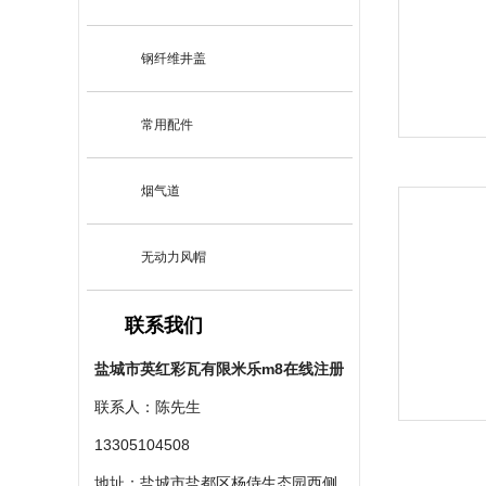
钢纤维井盖
常用配件
烟气道
无动力风帽
联系我们
盐城市英红彩瓦有限米乐m8在线注册
联系人：陈先生
13305104508
地址：盐城市盐都区杨侍生态园西侧