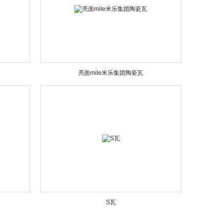
亮面mile米乐集团陶瓷瓦
S瓦