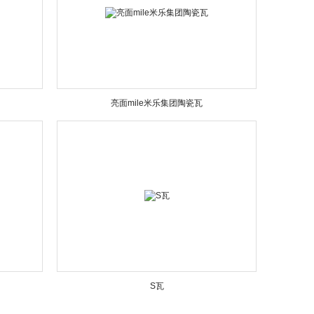
亮面mile米乐集团陶瓷瓦
S瓦