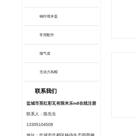
钢纤维井盖
常用配件
烟气道
无动力风帽
联系我们
盐城市英红彩瓦有限米乐m8在线注册
联系人：陈先生
13305104508
地址：盐城市盐都区杨侍生态园西侧