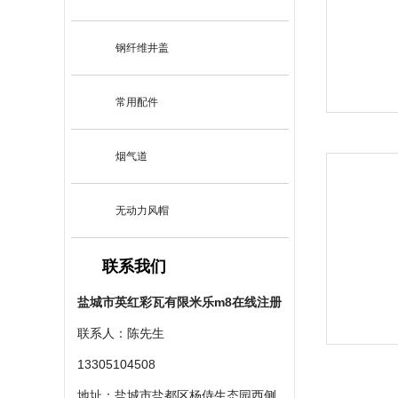
钢纤维井盖
常用配件
烟气道
无动力风帽
联系我们
盐城市英红彩瓦有限米乐m8在线注册
联系人：陈先生
13305104508
地址：盐城市盐都区杨侍生态园西侧