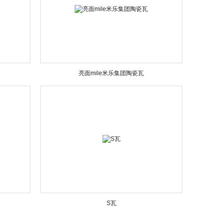
亮面mile米乐集团陶瓷瓦
S瓦