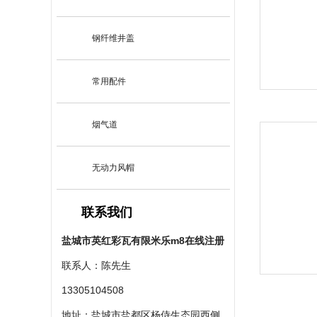
钢纤维井盖
常用配件
烟气道
无动力风帽
联系我们
盐城市英红彩瓦有限米乐m8在线注册
联系人：陈先生
13305104508
地址：盐城市盐都区杨侍生态园西侧