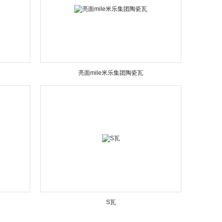
亮面mile米乐集团陶瓷瓦
S瓦