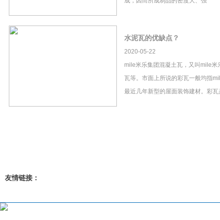
成，因而所成制品的密度大、强
水泥瓦的优缺点？
2020-05-22
mile米乐集团混凝土瓦，又叫mil
瓦等。市面上所说的彩瓦一般均指mi
最近几年新型的屋面装饰建材。彩瓦
友情链接：