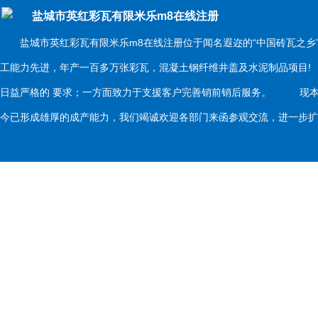
盐城市英红彩瓦有限米乐m8在线注册
盐城市英红彩瓦有限米乐m8在线注册位于闻名遐迩的“中国砖瓦之乡
工能力先进，年产一百多万张彩瓦，混凝土钢纤维井盖及水泥制品项目
日益严格的 要求；一方面致力于支援客户完善销前销后服务。 现本
今已形成雄厚的成产能力，我们竭诚欢迎各部门来函参观交流，进一步扩大