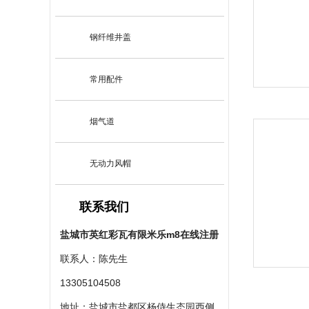
钢纤维井盖
常用配件
烟气道
无动力风帽
联系我们
盐城市英红彩瓦有限米乐m8在线注册
联系人：陈先生
13305104508
地址：盐城市盐都区杨侍生态园西侧