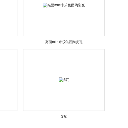
亮面mile米乐集团陶瓷瓦
S瓦