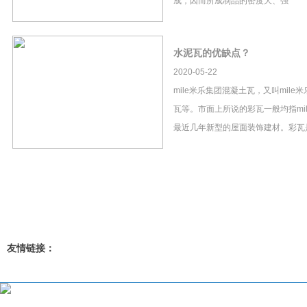
成，因而所成制品的密度大、强
水泥瓦的优缺点？
2020-05-22
mile米乐集团混凝土瓦，又叫mil
瓦等。市面上所说的彩瓦一般均指mi
最近几年新型的屋面装饰建材。彩瓦
友情链接：