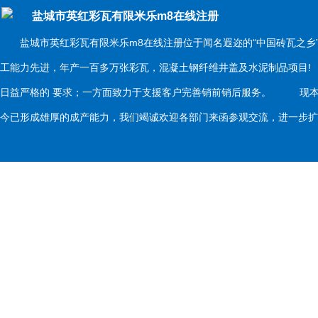
盐城市英红彩瓦有限米乐m8在线注册
盐城市英红彩瓦有限米乐m8在线注册位于闻名遐迩的“中国砖瓦之乡
工能力先进，年产一百多万张彩瓦，混凝土钢纤维井盖及水泥制品项目
日益严格的 要求；一方面致力于支援客户完善销前销后服务。 现本
今已形成雄厚的成产能力，我们竭诚欢迎各部门来函参观交流，进一步扩大