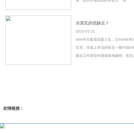
成，因而所成制品的密度大、强
水泥瓦的优缺点？
2020-05-22
mile米乐集团混凝土瓦，又叫mil
瓦等。市面上所说的彩瓦一般均指mi
最近几年新型的屋面装饰建材。彩瓦
友情链接：