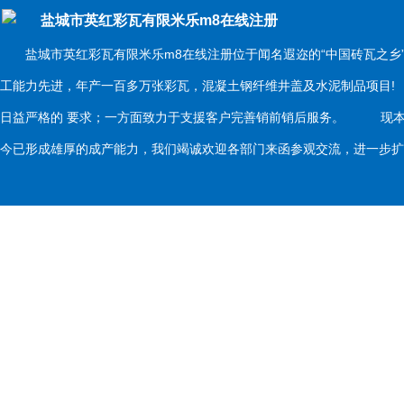
盐城市英红彩瓦有限米乐m8在线注册
盐城市英红彩瓦有限米乐m8在线注册位于闻名遐迩的“中国砖瓦之乡
工能力先进，年产一百多万张彩瓦，混凝土钢纤维井盖及水泥制品项目
日益严格的 要求；一方面致力于支援客户完善销前销后服务。 现本
今已形成雄厚的成产能力，我们竭诚欢迎各部门来函参观交流，进一步扩大