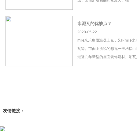
成，因而所成制品的密度大、强
水泥瓦的优缺点？
2020-05-22
mile米乐集团混凝土瓦，又叫mil
瓦等。市面上所说的彩瓦一般均指mi
最近几年新型的屋面装饰建材。彩瓦
友情链接：