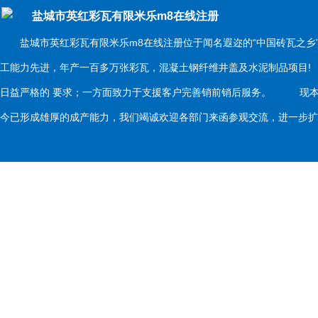
盐城市英红彩瓦有限米乐m8在线注册
盐城市英红彩瓦有限米乐m8在线注册位于闻名遐迩的“中国砖瓦之乡
工能力先进，年产一百多万张彩瓦，混凝土钢纤维井盖及水泥制品项目
日益严格的 要求；一方面致力于支援客户完善销前销后服务。 现本
今已形成雄厚的成产能力，我们竭诚欢迎各部门来函参观交流，进一步扩大