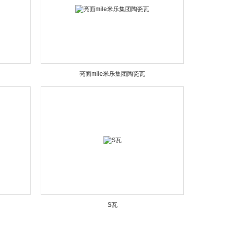
亮面mile米乐集团陶瓷瓦
S瓦