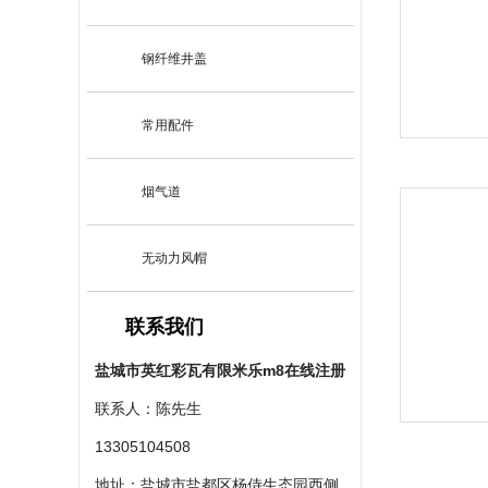
钢纤维井盖
常用配件
烟气道
无动力风帽
联系我们
盐城市英红彩瓦有限米乐m8在线注册
联系人：陈先生
13305104508
地址：盐城市盐都区杨侍生态园西侧