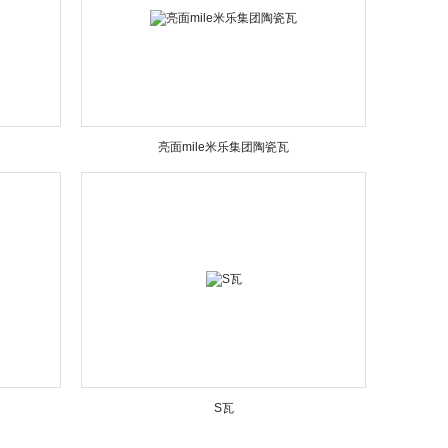
亮面mile米乐集团陶瓷瓦
S瓦