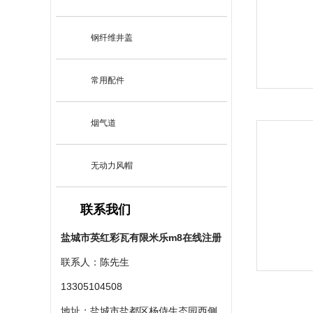
钢纤维井盖
常用配件
烟气道
无动力风帽
联系我们
盐城市英红彩瓦有限米乐m8在线注册
联系人：陈先生
13305104508
地址：盐城市盐都区杨侍生态园西侧