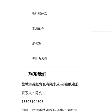
钢纤维井盖
常用配件
烟气道
无动力风帽
联系我们
盐城市英红彩瓦有限米乐m8在线注册
联系人：陈先生
13305104508
地址：盐城市盐都区杨侍生态园西侧