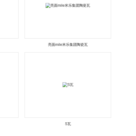
亮面mile米乐集团陶瓷瓦
S瓦