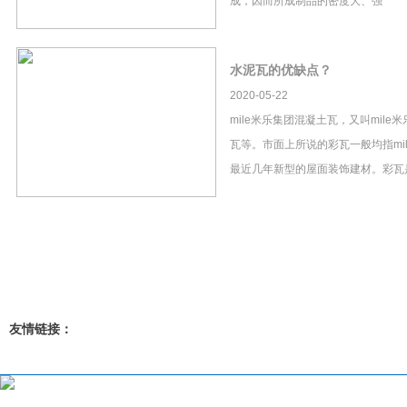
成，因而所成制品的密度大、强
水泥瓦的优缺点？
2020-05-22
mile米乐集团混凝土瓦，又叫mil
瓦等。市面上所说的彩瓦一般均指mi
最近几年新型的屋面装饰建材。彩瓦
友情链接：