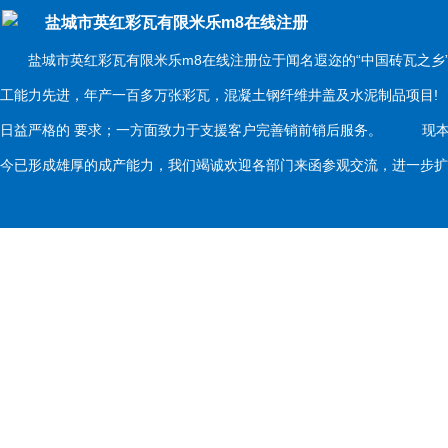
盐城市英红彩瓦有限米乐m8在线注册
盐城市英红彩瓦有限米乐m8在线注册位于闻名遐迩的“中国砖瓦之乡
工能力先进，年产一百多万张彩瓦，混凝土钢纤维井盖及水泥制品项目
日益严格的 要求；一方面致力于支援客户完善销前销后服务。 现本
今已形成雄厚的成产能力，我们竭诚欢迎各部门来函参观交流，进一步扩大