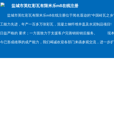
盐城市英红彩瓦有限米乐m8在线注册
盐城市英红彩瓦有限米乐m8在线注册位于闻名遐迩的“中国砖瓦之乡
工能力先进，年产一百多万张彩瓦，混凝土钢纤维井盖及水泥制品项目
日益严格的 要求；一方面致力于支援客户完善销前销后服务。 现本
今已形成雄厚的成产能力，我们竭诚欢迎各部门来函参观交流，进一步扩大