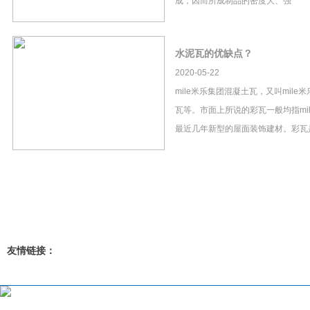
成，因而所成制品的密度大、强
水泥瓦的优缺点？
2020-05-22
mile米乐集团混凝土瓦，又叫mil
瓦等。市面上所说的彩瓦一般均指mi
最近几年新型的屋面装饰建材。彩瓦
友情链接：