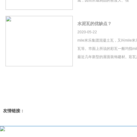
成，因而所成制品的密度大、强
水泥瓦的优缺点？
2020-05-22
mile米乐集团混凝土瓦，又叫mil
瓦等。市面上所说的彩瓦一般均指mi
最近几年新型的屋面装饰建材。彩瓦
友情链接：