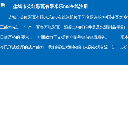
盐城市英红彩瓦有限米乐m8在线注册
盐城市英红彩瓦有限米乐m8在线注册位于闻名遐迩的“中国砖瓦之乡
工能力先进，年产一百多万张彩瓦，混凝土钢纤维井盖及水泥制品项目
日益严格的 要求；一方面致力于支援客户完善销前销后服务。 现本
今已形成雄厚的成产能力，我们竭诚欢迎各部门来函参观交流，进一步扩大