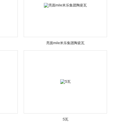
亮面mile米乐集团陶瓷瓦
S瓦