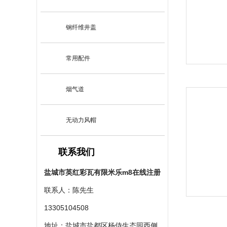
钢纤维井盖
常用配件
烟气道
无动力风帽
联系我们
盐城市英红彩瓦有限米乐m8在线注册
联系人：陈先生
13305104508
地址：盐城市盐都区杨侍生态园西侧