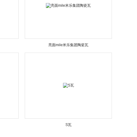
亮面mile米乐集团陶瓷瓦
S瓦