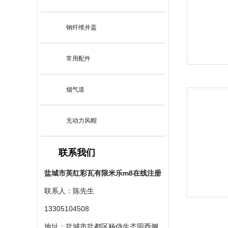
钢纤维井盖
常用配件
烟气道
无动力风帽
联系我们
盐城市英红彩瓦有限米乐m8在线注册
联系人：陈先生
13305104508
地址：盐城市盐都区杨侍生态园西侧