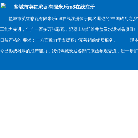
盐城市英红彩瓦有限米乐m8在线注册
盐城市英红彩瓦有限米乐m8在线注册位于闻名遐迩的“中国砖瓦之乡
工能力先进，年产一百多万张彩瓦，混凝土钢纤维井盖及水泥制品项目
日益严格的 要求；一方面致力于支援客户完善销前销后服务。 现本
今已形成雄厚的成产能力，我们竭诚欢迎各部门来函参观交流，进一步扩大