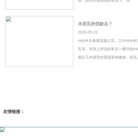
成，因而所成制品的密度大、强
水泥瓦的优缺点？
2020-05-22
mile米乐集团混凝土瓦，又叫mil
瓦等。市面上所说的彩瓦一般均指mi
最近几年新型的屋面装饰建材。彩瓦
友情链接：