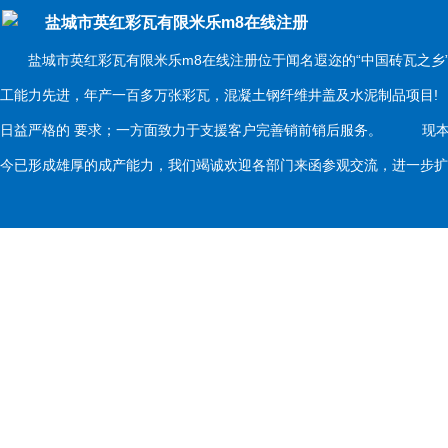
盐城市英红彩瓦有限米乐m8在线注册
盐城市英红彩瓦有限米乐m8在线注册位于闻名遐迩的“中国砖瓦之乡
工能力先进，年产一百多万张彩瓦，混凝土钢纤维井盖及水泥制品项目
日益严格的 要求；一方面致力于支援客户完善销前销后服务。 现本
今已形成雄厚的成产能力，我们竭诚欢迎各部门来函参观交流，进一步扩大