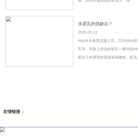
成，因而所成制品的密度大、强
水泥瓦的优缺点？
2020-05-22
mile米乐集团混凝土瓦，又叫mil
瓦等。市面上所说的彩瓦一般均指mi
最近几年新型的屋面装饰建材。彩瓦
友情链接：