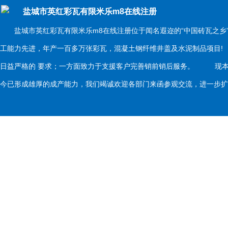
盐城市英红彩瓦有限米乐m8在线注册
盐城市英红彩瓦有限米乐m8在线注册位于闻名遐迩的“中国砖瓦之乡
工能力先进，年产一百多万张彩瓦，混凝土钢纤维井盖及水泥制品项目
日益严格的 要求；一方面致力于支援客户完善销前销后服务。 现本
今已形成雄厚的成产能力，我们竭诚欢迎各部门来函参观交流，进一步扩大