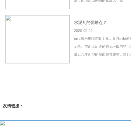
成，因而所成制品的密度大、强
水泥瓦的优缺点？
2020-05-22
mile米乐集团混凝土瓦，又叫mil
瓦等。市面上所说的彩瓦一般均指mi
最近几年新型的屋面装饰建材。彩瓦
友情链接：