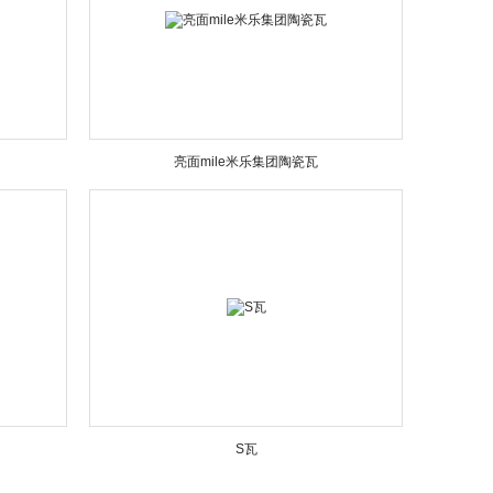
亮面mile米乐集团陶瓷瓦
S瓦