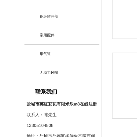
钢纤维井盖
常用配件
烟气道
无动力风帽
联系我们
盐城市英红彩瓦有限米乐m8在线注册
联系人：陈先生
13305104508
地址：盐城市盐都区杨侍生态园西侧