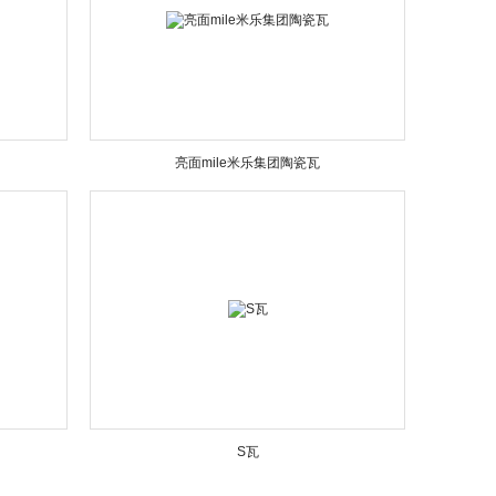
亮面mile米乐集团陶瓷瓦
S瓦